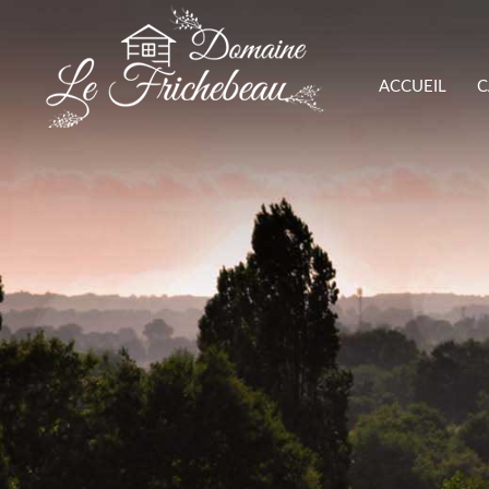
Login
Suppor
ACCUEIL
C
Identifiant
Lorem ipsum 
24
Mot de passe
Connexion
We offer su
Mon - Fri 8
Register
|
Lost your password?